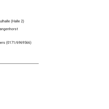
halle (Halle 2)
 Langenhorst
gers (0171/6969566)